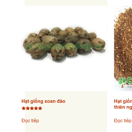
Hạt giống xoan đào
Hạt giố
thiên n
Được xếp
hạng
Đọc tiếp
Đọc tiếp
5.00
5 sao