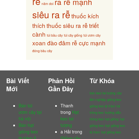
rễ
ra rễ mạnh
năm doi
siêu ra rễ
thuốc kích
thích
thuốc siêu ra rễ
triết
cành
túi bầu cây
túi cây giống
túi ươm cây
xoan đào
đâm rễ cực mạnh
đóng bầu cây
Bài Viết
Phản Hồi
Từ Khóa
Mới
Gần Đây
bán keo tai tượng
cây
lâm nghiệp
giống keo
Bán túi
Thanh
giống keo lá tràm
hd
ươm cây tại
trong
Hạt
trồng keo
hướng dẫn
hà nội
keo tai
trồng keo
hạt giống
hạt
Bán hạt
tượng
giống keo
hạt giống keo
giống keo
a Hải
trong
lá tràm
hạt giống keo
lá tràm ở
Giống cây