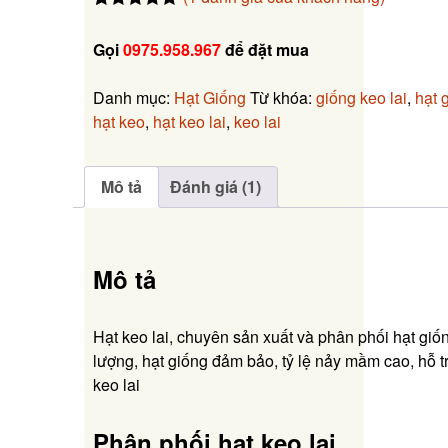
5.00
1
trên 5
dựa trên
Gọi
0975.958.967
để đặt mua
đánh giá
Danh mục:
Hạt Giống
Từ khóa:
giống keo lai
,
hạt 
hạt keo
,
hạt keo lai
,
keo lai
Mô tả
Đánh giá (1)
Mô tả
Hạt keo lai, chuyên sản xuất và phân phối hạt giống
lượng, hạt giống đảm bảo, tỷ lệ nảy mầm cao, hỗ t
keo lai
Phân phối hạt keo lai