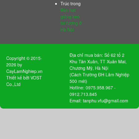
Trúc
trong
Bán hạt
giống keo
tai tượng ở
Hà Nội
Địa chỉ mua bán: Số 62 tổ 2
Copyright © 2015-
Khu Tân Xuân, TT Xuân Mai,
2026 by
Chương Mỹ, Hà Nội
CayLamNghiep.vn
(Cách Trường ĐH Lâm Nghiệp
Thiết kế bởi
VOST
500 mét)
Co.,Ltd
Hotline: 0975.958.967 -
0912.713.845
Email: tanphu.vfu@gmail.com