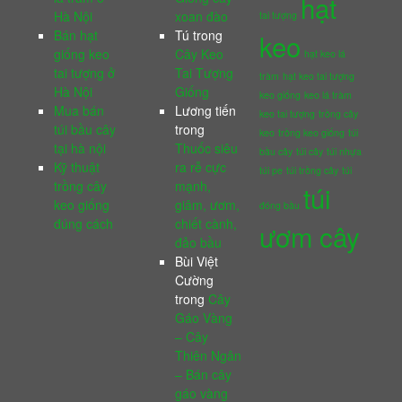
hạt
Hà Nội
xoan đào
tai tượng
Bán hạt
Tú
trong
keo
giống keo
Cây Keo
hạt keo lá
tai tượng ở
Tai Tượng
tràm
hạt keo tai tượng
Hà Nội
Giống
keo giống
keo lá tràm
Mua bán
Lương tiến
keo tai tượng
trồng cây
túi bầu cây
trong
keo
trồng keo giống
túi
tại hà nội
Thuốc siêu
bầu cây
túi cây
túi nhựa
Kỹ thuật
ra rễ cực
túi pe
túi trồng cây
túi
trồng cây
mạnh,
túi
keo giống
giâm, ươm,
đóng bầu
đúng cách
chiết cành,
ươm cây
đảo bầu
Bùi Việt
Cường
trong
Cây
Gáo Vàng
– Cây
Thiên Ngân
– Bán cây
gáo vàng