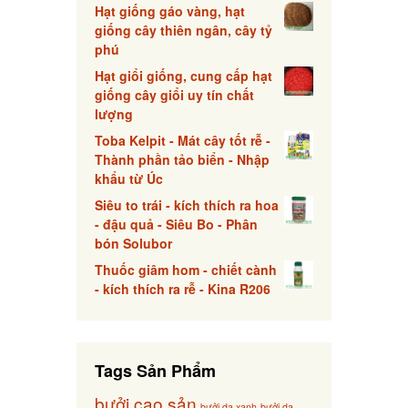
Hạt giống gáo vàng, hạt
giống cây thiên ngân, cây tỷ
phú
Hạt giổi giống, cung cấp hạt
giống cây giổi uy tín chất
lượng
Toba Kelpit - Mát cây tốt rễ -
Thành phần tảo biển - Nhập
khẩu từ Úc
Siêu to trái - kích thích ra hoa
- đậu quả - Siêu Bo - Phân
bón Solubor
Thuốc giâm hom - chiết cành
- kích thích ra rễ - Kina R206
Tags Sản Phẩm
bưởi cao sản
bưởi da xanh
bưởi da