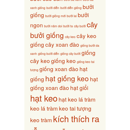
bưởi
xanh giống
bưởi diễn
bưởi diễn giống
giống
bưởi
bưởi giống mới
bưởi lai
cây
ngon
bưởi năm doi
bưởi ta
cây bưởi
bưởi giống
cây keo
cây keo
giống
cây xoan đào
giống bưởi da
giống
xanh
giống bưởi diễn
giống cây bưởi
cây keo
giống keo
giống keo tai
giống xoan đào
hạt
tượng
hạt giống keo
giống
hạt
giống xoan đào
hạt giổi
hạt keo
hạt keo lá tràm
keo lá tràm
keo tai tượng
kích thích ra
keo tràm