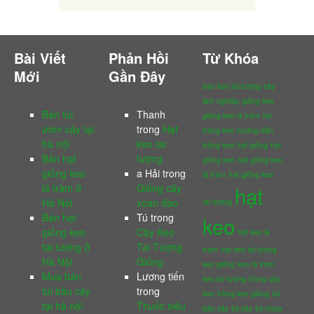
Bài Viết
Phản Hồi
Từ Khóa
Mới
Gần Đây
bán keo tai tượng
cây
lâm nghiệp
giống keo
Bán túi
Thanh
giống keo lá tràm
hd
ươm cây tại
trong
Hạt
trồng keo
hướng dẫn
hà nội
keo tai
trồng keo
hạt giống
hạt
Bán hạt
tượng
giống keo
hạt giống keo
giống keo
a Hải
trong
lá tràm
hạt giống keo
lá tràm ở
Giống cây
hạt
Hà Nội
xoan đào
tai tượng
Bán hạt
Tú
trong
keo
giống keo
Cây Keo
hạt keo lá
tai tượng ở
Tai Tượng
tràm
hạt keo tai tượng
Hà Nội
Giống
keo giống
keo lá tràm
Mua bán
Lương tiến
keo tai tượng
trồng cây
túi bầu cây
trong
keo
trồng keo giống
túi
tại hà nội
Thuốc siêu
bầu cây
túi cây
túi nhựa