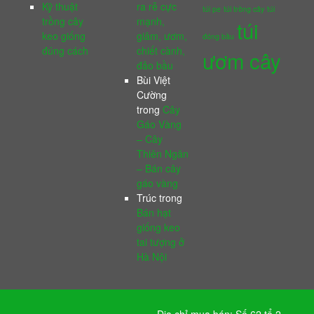
Kỹ thuật
ra rễ cực
túi pe
túi trồng cây
túi
trồng cây
mạnh,
túi
keo giống
giâm, ươm,
đóng bầu
đúng cách
chiết cành,
ươm cây
đảo bầu
Bùi Việt
Cường
trong
Cây
Gáo Vàng
– Cây
Thiên Ngân
– Bán cây
gáo vàng
Trúc
trong
Bán hạt
giống keo
tai tượng ở
Hà Nội
Địa chỉ mua bán: Số 62 tổ 2