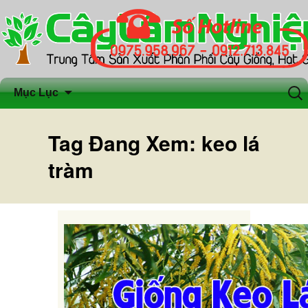
Chuyển
Tìm
Mục Lục
đến
kiếm
nội
cho:
dung
Tag Đang Xem: keo lá
tràm