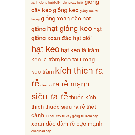
giống
xanh
giống bưởi diễn
giống cây bưởi
cây keo
giống keo
giống keo tai
giống xoan đào
hạt
tượng
hạt giống keo
giống
hạt
giống xoan đào
hạt giổi
hạt keo
hạt keo lá tràm
keo lá tràm
keo tai tượng
kích thích ra
keo tràm
rễ
ra rễ mạnh
năm doi
siêu ra rễ
thuốc kích
thích
thuốc siêu ra rễ
triết
cành
túi bầu cây
túi cây giống
túi ươm cây
xoan đào
đâm rễ cực mạnh
đóng bầu cây