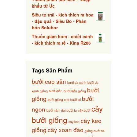
khẩu từ Úc
Siêu to trái - kích thích ra hoa
- đậu quả - Siêu Bo - Phân
bón Solubor
Thuốc giâm hom - chiết cành
- kích thích ra rễ - Kina R206
Tags Sản Phẩm
bưởi cao sản
bưởi da xanh
bưởi da
bưởi
xanh giống
bưởi diễn
bưởi diễn giống
giống
bưởi
bưởi giống mới
bưởi lai
cây
ngon
bưởi năm doi
bưởi ta
cây bưởi
bưởi giống
cây keo
cây keo
giống
cây xoan đào
giống bưởi da