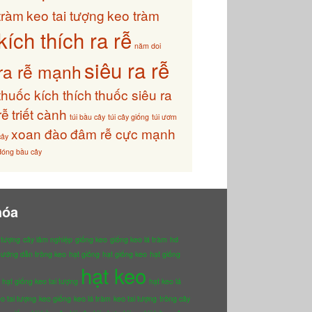
tràm
keo tai tượng
keo tràm
kích thích ra rễ
năm doi
siêu ra rễ
ra rễ mạnh
thuốc kích thích
thuốc siêu ra
rễ
triết cành
túi bầu cây
túi cây giống
túi ươm
xoan đào
đâm rễ cực mạnh
cây
đóng bầu cây
hóa
 tượng
cây lâm nghiệp
giống keo
giống keo lá tràm
hd
ướng dẫn trồng keo
hạt giống
hạt giống keo
hạt giống
hạt keo
hạt giống keo tai tượng
hạt keo lá
o tai tượng
keo giống
keo lá tràm
keo tai tượng
trồng cây