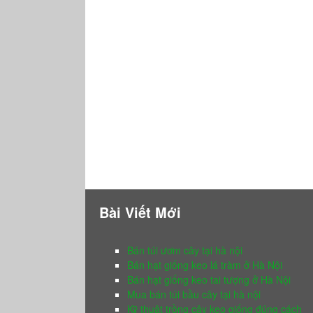
Bài Viết Mới
Bán túi ươm cây tại hà nội
Bán hạt giống keo lá tràm ở Hà Nội
Bán hạt giống keo tai tượng ở Hà Nội
Mua bán túi bầu cây tại hà nội
Kỹ thuật trồng cây keo giống đúng cách