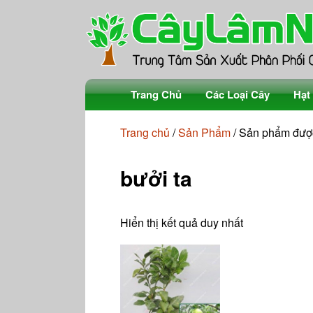
Chuyển
Trang Chủ
Các Loại Cây
Hạt
đến
nội
Cây Ăn Quả
Trang chủ
/
Sản Phẩm
/ Sản phẩm được
dung
Cây Bóng Mát
bưởi ta
Cây Trồng Rừng
Hiển thị kết quả duy nhất