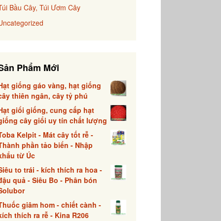
Túi Bầu Cây, Túi Ươm Cây
Uncategorized
Sản Phẩm Mới
Hạt giống gáo vàng, hạt giống
cây thiên ngân, cây tỷ phú
Hạt giổi giống, cung cấp hạt
giống cây giổi uy tín chất lượng
Toba Kelpit - Mát cây tốt rễ -
Thành phần tảo biển - Nhập
khẩu từ Úc
Siêu to trái - kích thích ra hoa -
đậu quả - Siêu Bo - Phân bón
Solubor
Thuốc giâm hom - chiết cành -
kích thích ra rễ - Kina R206