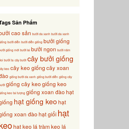
Tags Sản Phẩm
bưởi cao sản
bưởi da xanh
bưởi da xanh
bưởi giống
giống
bưởi diễn
bưởi diễn giống
bưởi ngon
bưởi giống mới
bưởi lai
bưởi năm
cây bưởi giống
doi
bưởi ta
cây bưởi
cây keo giống
cây xoan
cây keo
đào
giống bưởi da xanh
giống bưởi diễn
giống cây
giống cây keo
giống keo
bưởi
giống xoan đào
hạt
giống keo tai tượng
hạt giống keo
giống
hạt
hạt
giống xoan đào
hạt giổi
keo
hạt keo lá tràm
keo lá