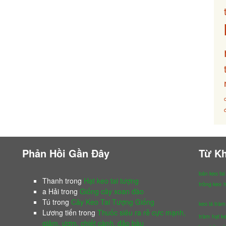
Phản Hồi Gần Đây
Từ K
bán keo tai
Thanh
trong
Hạt keo tai tượng
trồng keo
h
a Hải
trong
Giống cây xoan đào
Tú
trong
Cây Keo Tai Tượng Giống
keo lá tràm
Lương tiến
trong
Thuốc siêu ra rễ cực mạnh,
tràm
hạt ke
giâm, ươm, chiết cành, đảo bầu