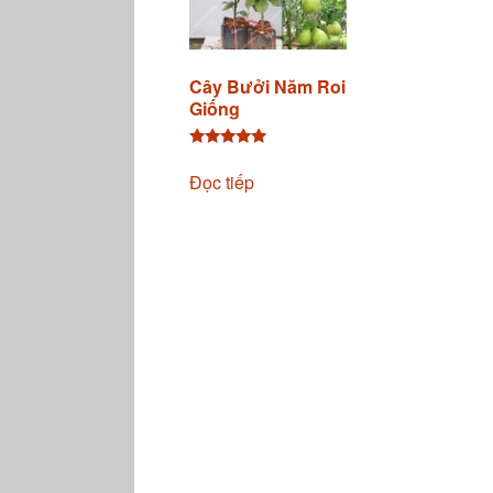
Cây Bưởi Năm Roi
Giống
Được xếp
hạng
Đọc tiếp
5.00
5 sao