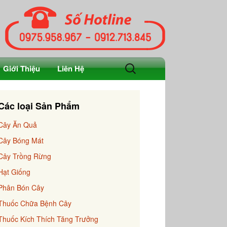
Tìm
Giới Thiệu
Liên Hệ
kiếm
cho:
Các loại Sản Phẩm
Cây Ăn Quả
Cây Bóng Mát
Cây Trồng Rừng
Hạt Giống
Phân Bón Cây
Thuốc Chữa Bệnh Cây
Thuốc Kích Thích Tăng Trưởng