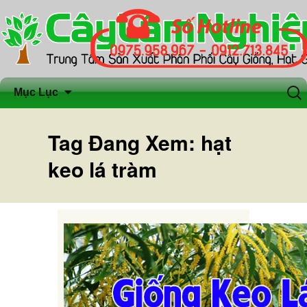
Chuyển
Tìm
Mục Lục
đến
kiếm
nội
cho:
dung
Tag Đang Xem: hạt
keo lá tràm