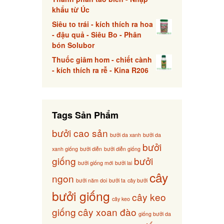
khẩu từ Úc
Siêu to trái - kích thích ra hoa
- đậu quả - Siêu Bo - Phân
bón Solubor
Thuốc giâm hom - chiết cành
- kích thích ra rễ - Kina R206
Tags Sản Phẩm
bưởi cao sản
bưởi da xanh
bưởi da
bưởi
xanh giống
bưởi diễn
bưởi diễn giống
giống
bưởi
bưởi giống mới
bưởi lai
cây
ngon
bưởi năm doi
bưởi ta
cây bưởi
bưởi giống
cây keo
cây keo
giống
cây xoan đào
giống bưởi da