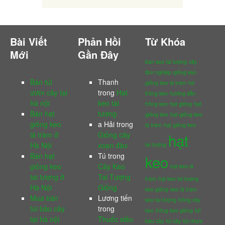
Bài Viết
Phản Hồi
Từ Khóa
Mới
Gần Đây
bán keo tai tượng
cây
lâm nghiệp
giống keo
Bán túi
Thanh
giống keo lá tràm
hd
ươm cây tại
trong
Hạt
trồng keo
hướng dẫn
hà nội
keo tai
trồng keo
hạt giống
hạt
Bán hạt
tượng
giống keo
hạt giống keo
giống keo
a Hải
trong
lá tràm
hạt giống keo
lá tràm ở
Giống cây
hạt
Hà Nội
xoan đào
tai tượng
Bán hạt
Tú
trong
keo
giống keo
Cây Keo
hạt keo lá
tai tượng ở
Tai Tượng
tràm
hạt keo tai tượng
Hà Nội
Giống
keo giống
keo lá tràm
Mua bán
Lương tiến
keo tai tượng
trồng cây
túi bầu cây
trong
keo
trồng keo giống
túi
tại hà nội
Thuốc siêu
bầu cây
túi cây
túi nhựa