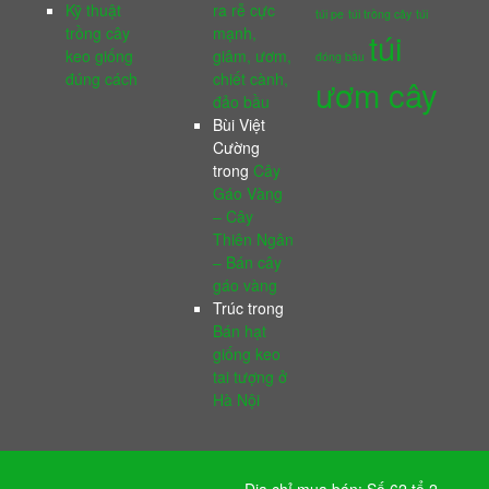
Kỹ thuật
ra rễ cực
túi pe
túi trồng cây
túi
trồng cây
mạnh,
túi
keo giống
giâm, ươm,
đóng bầu
đúng cách
chiết cành,
ươm cây
đảo bầu
Bùi Việt
Cường
trong
Cây
Gáo Vàng
– Cây
Thiên Ngân
– Bán cây
gáo vàng
Trúc
trong
Bán hạt
giống keo
tai tượng ở
Hà Nội
Địa chỉ mua bán: Số 62 tổ 2