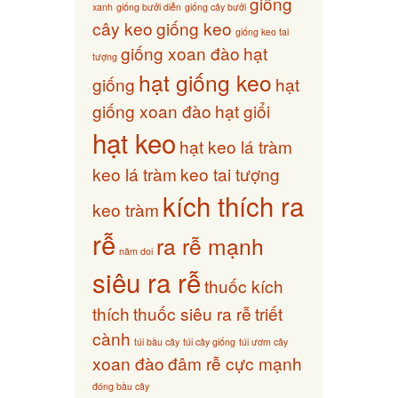
giống
xanh
giống bưởi diễn
giống cây bưởi
cây keo
giống keo
giống keo tai
giống xoan đào
hạt
tượng
hạt giống keo
giống
hạt
giống xoan đào
hạt giổi
hạt keo
hạt keo lá tràm
keo lá tràm
keo tai tượng
kích thích ra
keo tràm
rễ
ra rễ mạnh
năm doi
siêu ra rễ
thuốc kích
thích
thuốc siêu ra rễ
triết
cành
túi bầu cây
túi cây giống
túi ươm cây
xoan đào
đâm rễ cực mạnh
đóng bầu cây