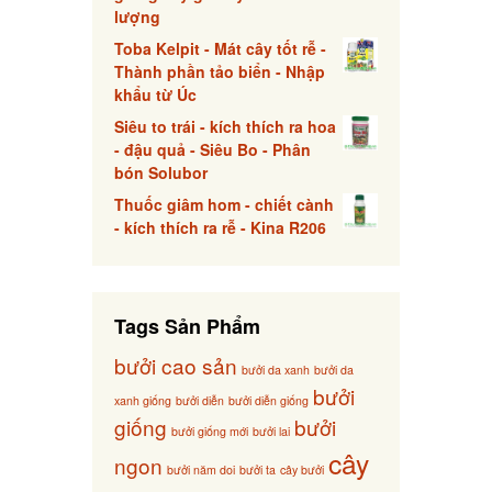
lượng
Toba Kelpit - Mát cây tốt rễ -
Thành phần tảo biển - Nhập
khẩu từ Úc
Siêu to trái - kích thích ra hoa
- đậu quả - Siêu Bo - Phân
bón Solubor
Thuốc giâm hom - chiết cành
- kích thích ra rễ - Kina R206
Tags Sản Phẩm
bưởi cao sản
bưởi da xanh
bưởi da
bưởi
xanh giống
bưởi diễn
bưởi diễn giống
giống
bưởi
bưởi giống mới
bưởi lai
cây
ngon
bưởi năm doi
bưởi ta
cây bưởi