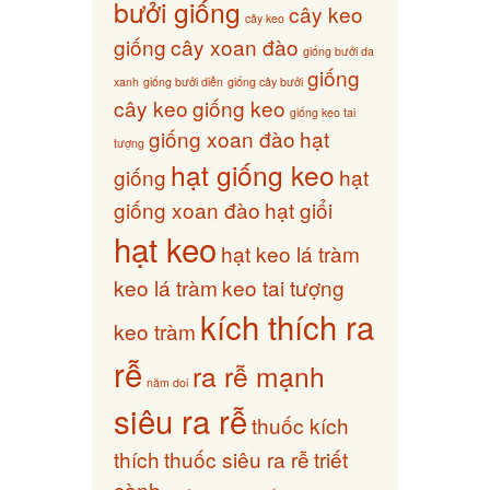
bưởi giống
cây keo
cây keo
giống
cây xoan đào
giống bưởi da
giống
xanh
giống bưởi diễn
giống cây bưởi
cây keo
giống keo
giống keo tai
giống xoan đào
hạt
tượng
hạt giống keo
giống
hạt
giống xoan đào
hạt giổi
hạt keo
hạt keo lá tràm
keo lá tràm
keo tai tượng
kích thích ra
keo tràm
rễ
ra rễ mạnh
năm doi
siêu ra rễ
thuốc kích
thích
thuốc siêu ra rễ
triết
cành