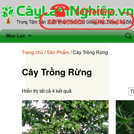
Chuyển
Tìm
Mục Lục
đến
kiếm
nội
cho:
Trang chủ
/
Sản Phẩm
/ Cây Trồng Rừng
dung
Cây Trồng Rừng
Hiển thị tất cả 4 kết quả