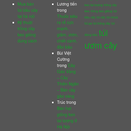
Mua bán
Lương tiến
keo tai tượng
trồng cây
túi bầu cây
trong
keo
trồng keo giống
túi
tại hà nội
Thuốc siêu
bầu cây
túi cây
túi nhựa
Kỹ thuật
ra rễ cực
túi pe
túi trồng cây
túi
trồng cây
mạnh,
túi
keo giống
giâm, ươm,
đóng bầu
đúng cách
chiết cành,
ươm cây
đảo bầu
Bùi Việt
Cường
trong
Cây
Gáo Vàng
– Cây
Thiên Ngân
– Bán cây
gáo vàng
Trúc
trong
Bán hạt
giống keo
tai tượng ở
Hà Nội