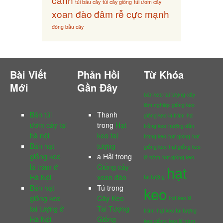
túi bầu cây
túi cây giống
túi ươm cây
xoan đào
đâm rễ cực mạnh
đóng bầu cây
Bài Viết
Phản Hồi
Từ Khóa
Mới
Gần Đây
bán keo tai tượng
cây
lâm nghiệp
giống keo
Bán túi
Thanh
giống keo lá tràm
hd
ươm cây tại
trong
Hạt
trồng keo
hướng dẫn
hà nội
keo tai
trồng keo
hạt giống
hạt
Bán hạt
tượng
giống keo
hạt giống keo
giống keo
a Hải
trong
lá tràm
hạt giống keo
lá tràm ở
Giống cây
hạt
Hà Nội
xoan đào
tai tượng
Bán hạt
Tú
trong
keo
giống keo
Cây Keo
hạt keo lá
tai tượng ở
Tai Tượng
tràm
hạt keo tai tượng
Hà Nội
Giống
keo giống
keo lá tràm