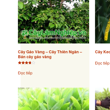
Cây Gáo Vàng – Cây Thiên Ngân –
Cây Keo
Bán cây gáo vàng
Đọc tiếp
Được
xếp hạng
Đọc tiếp
3.60
5 sao