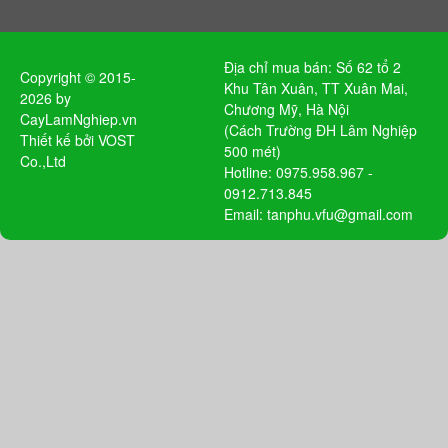
Địa chỉ mua bán: Số 62 tổ 2
Copyright © 2015-
Khu Tân Xuân, TT Xuân Mai,
2026 by
Chương Mỹ, Hà Nội
CayLamNghiep.vn
(Cách Trường ĐH Lâm Nghiệp
Thiết kế bởi
VOST
500 mét)
Co.,Ltd
Hotline: 0975.958.967 -
0912.713.845
Email: tanphu.vfu@gmail.com