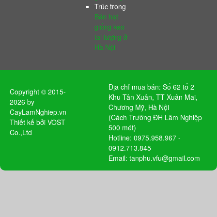
Trúc
trong
Bán hạt
giống keo
tai tượng ở
Hà Nội
Địa chỉ mua bán: Số 62 tổ 2
Copyright © 2015-
Khu Tân Xuân, TT Xuân Mai,
2026 by
Chương Mỹ, Hà Nội
CayLamNghiep.vn
(Cách Trường ĐH Lâm Nghiệp
Thiết kế bởi
VOST
500 mét)
Co.,Ltd
Hotline: 0975.958.967 -
0912.713.845
Email: tanphu.vfu@gmail.com