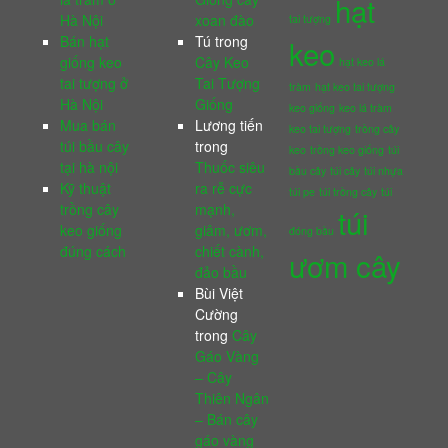
hạt
Hà Nội
xoan đào
tai tượng
Bán hạt
Tú
trong
keo
giống keo
Cây Keo
hạt keo lá
tai tượng ở
Tai Tượng
tràm
hạt keo tai tượng
Hà Nội
Giống
keo giống
keo lá tràm
Mua bán
Lương tiến
keo tai tượng
trồng cây
túi bầu cây
trong
keo
trồng keo giống
túi
tại hà nội
Thuốc siêu
bầu cây
túi cây
túi nhựa
Kỹ thuật
ra rễ cực
túi pe
túi trồng cây
túi
trồng cây
mạnh,
túi
keo giống
giâm, ươm,
đóng bầu
đúng cách
chiết cành,
ươm cây
đảo bầu
Bùi Việt
Cường
trong
Cây
Gáo Vàng
– Cây
Thiên Ngân
– Bán cây
gáo vàng