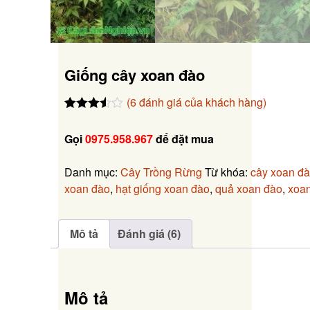
Giống cây xoan đào
(
6
đánh giá của khách hàng)
3.50
6
trên
5 dựa
Gọi
0975.958.967
để đặt mua
trên
đánh
giá
Danh mục:
Cây Trồng Rừng
Từ khóa:
cây xoan đ
xoan đào
,
hạt giống xoan đào
,
quả xoan đào
,
xoa
Mô tả
Đánh giá (6)
Mô tả