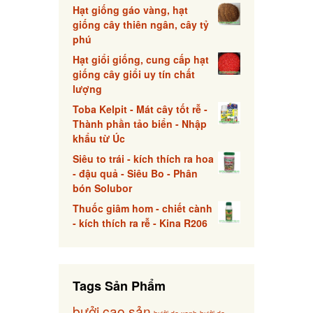
Hạt giống gáo vàng, hạt
giống cây thiên ngân, cây tỷ
phú
Hạt giổi giống, cung cấp hạt
giống cây giổi uy tín chất
lượng
Toba Kelpit - Mát cây tốt rễ -
Thành phần tảo biển - Nhập
khẩu từ Úc
Siêu to trái - kích thích ra hoa
- đậu quả - Siêu Bo - Phân
bón Solubor
Thuốc giâm hom - chiết cành
- kích thích ra rễ - Kina R206
Tags Sản Phẩm
bưởi cao sản