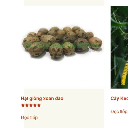
Hạt giống xoan đào
Cây Keo
Đọc tiếp
Được xếp
hạng
Đọc tiếp
5.00
5 sao