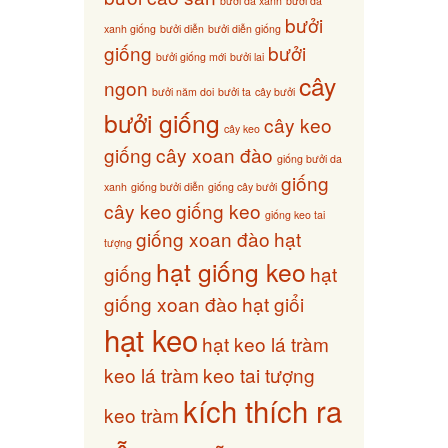
bưởi da xanh
bưởi da
bưởi
xanh giống
bưởi diễn
bưởi diễn giống
giống
bưởi
bưởi giống mới
bưởi lai
cây
ngon
bưởi năm doi
bưởi ta
cây bưởi
bưởi giống
cây keo
cây keo
giống
cây xoan đào
giống bưởi da
giống
xanh
giống bưởi diễn
giống cây bưởi
cây keo
giống keo
giống keo tai
giống xoan đào
hạt
tượng
hạt giống keo
giống
hạt
giống xoan đào
hạt giổi
hạt keo
hạt keo lá tràm
keo lá tràm
keo tai tượng
kích thích ra
keo tràm