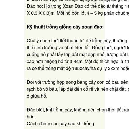
Đào hố: Hố trồng Xoan Đào có thể đào từ tháng 11;
X 0,3 X 0,3)m. Mỗi hố bón lót 4 – 5 kg phân chuồng
Kỹ thuật trồng giống cây xoan đào:
Chú ý chọn thời tiết thuận lợi để trồng cây, thườn
thể sinh trưởng và phát triển tốt. Đồng thời, người 
xuống hố phải lấy lớp đất mặt đập nhỏ, lượng đất 
cao hơn miệng hố từ 3-4cm. Mật độ thích hợp là 1
ra có thể trồng mật độ 1650cây/ha cự ly 3x2m hoặ
Đối với trường hợp trồng bằng cây con có bầu trên 
rạch bỏ vỏ bầu, lấp đất đến cổ rễ và nén chặt đất,
ở giữa hố.
Đặc biệt, khi trồng cây, không nên chọn thời tiết r
hơn.
Cách chăm sóc cây sau khi trồng