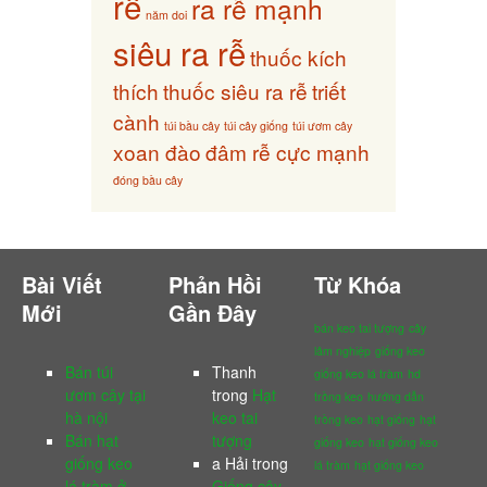
rễ
ra rễ mạnh
năm doi
siêu ra rễ
thuốc kích
thích
thuốc siêu ra rễ
triết
cành
túi bầu cây
túi cây giống
túi ươm cây
xoan đào
đâm rễ cực mạnh
đóng bầu cây
Bài Viết
Phản Hồi
Từ Khóa
Mới
Gần Đây
bán keo tai tượng
cây
lâm nghiệp
giống keo
Bán túi
Thanh
giống keo lá tràm
hd
ươm cây tại
trong
Hạt
trồng keo
hướng dẫn
hà nội
keo tai
trồng keo
hạt giống
hạt
Bán hạt
tượng
giống keo
hạt giống keo
giống keo
a Hải
trong
lá tràm
hạt giống keo
lá tràm ở
Giống cây