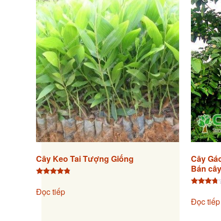
Cây Keo Tai Tượng Giống
Cây Gáo
Bán cây
Được xếp
hạng
Đọc tiếp
Được
4.60
xếp hạng
Đọc tiếp
5 sao
3.60
5 sao