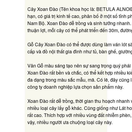
Cây Xoan Đào (Tên khoa học là: BETULA ALNOID
hạn, có giá trị kinh tế cao, phân bố ở một số tỉn
Nam Bộ. Xoan Đào dễ trồng và sinh tưởng nhanh. 
thuận lợi, mỗi cây có thể phát triển đến 30m, đườ
Gỗ Cây Xoan Đào có thể được dùng làm ván lót sàn
cấp và đồ nội thất gia đình như tủ, bàn ghế, giườ
Vân Gỗ màu sáng tạo nên sự sang trọng quý phái 
Xoan Đào rất bền và chắc, có thể kết hợp nhiều k
đa dạng trong màu sắc mẫu, mã. Có lẽ, đây cũng l
công ty doanh nghiệp lựa chọn sản phẩm này.
Xoan Đào rất dễ trồng, thời gian thu hoạch nhanh 
nhiều loại cây lấy gỗ khác. Cũng giống như Lát h
rất cao. Thích hợp với nhiều vùng đất nhiễm phèn
vậy, nhiều người ưa chuộng loại cây này.