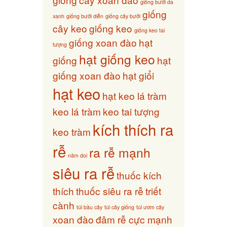
giống bưởi da
giống
xanh
giống bưởi diễn
giống cây bưởi
cây keo
giống keo
giống keo tai
giống xoan đào
hạt
tượng
hạt giống keo
giống
hạt
giống xoan đào
hạt giổi
hạt keo
hạt keo lá tràm
keo lá tràm
keo tai tượng
kích thích ra
keo tràm
rễ
ra rễ mạnh
năm doi
siêu ra rễ
thuốc kích
thích
thuốc siêu ra rễ
triết
cành
túi bầu cây
túi cây giống
túi ươm cây
xoan đào
đâm rễ cực mạnh