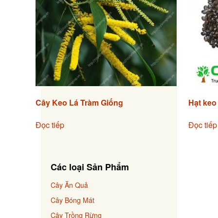
Cây Keo Lá Tràm Giống
Hạt keo 
Đọc tiếp
Đọc tiếp
Các loại Sản Phẩm
Cây Ăn Quả
Cây Bóng Mát
Cây Trồng Rừng