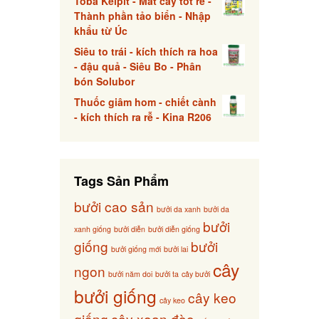
Toba Kelpit - Mát cây tốt rễ -
Thành phần tảo biển - Nhập
khẩu từ Úc
Siêu to trái - kích thích ra hoa
- đậu quả - Siêu Bo - Phân
bón Solubor
Thuốc giâm hom - chiết cành
- kích thích ra rễ - Kina R206
Tags Sản Phẩm
bưởi cao sản
bưởi da xanh
bưởi da
bưởi
xanh giống
bưởi diễn
bưởi diễn giống
giống
bưởi
bưởi giống mới
bưởi lai
cây
ngon
bưởi năm doi
bưởi ta
cây bưởi
bưởi giống
cây keo
cây keo
giống
cây xoan đào