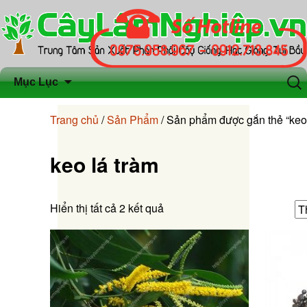
Chuyển
Tìm
Mục Lục
đến
kiếm
nội
cho:
Trang chủ
/
Sản Phẩm
/ Sản phẩm được gắn thẻ “keo 
dung
keo lá tràm
Hiển thị tất cả 2 kết quả