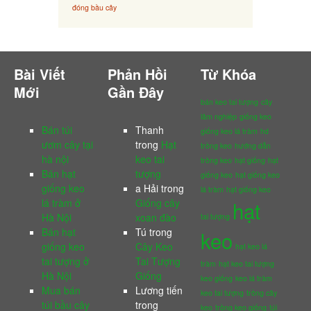
đóng bầu cây
Bài Viết
Phản Hồi
Từ Khóa
Mới
Gần Đây
bán keo tai tượng
cây
lâm nghiệp
giống keo
Bán túi
Thanh
giống keo lá tràm
hd
ươm cây tại
trong
Hạt
trồng keo
hướng dẫn
hà nội
keo tai
trồng keo
hạt giống
hạt
Bán hạt
tượng
giống keo
hạt giống keo
giống keo
a Hải
trong
lá tràm
hạt giống keo
lá tràm ở
Giống cây
hạt
Hà Nội
xoan đào
tai tượng
Bán hạt
Tú
trong
keo
giống keo
Cây Keo
hạt keo lá
tai tượng ở
Tai Tượng
tràm
hạt keo tai tượng
Hà Nội
Giống
keo giống
keo lá tràm
Mua bán
Lương tiến
keo tai tượng
trồng cây
túi bầu cây
trong
keo
trồng keo giống
túi