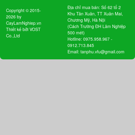
Địa chỉ mua bán: Số 62 tổ 2
Copyright © 2015-
Khu Tân Xuân, TT Xuân Mai,
2026 by
Chương Mỹ, Hà Nội
CayLamNghiep.vn
(Cách Trường ĐH Lâm Nghiệp
Thiết kế bởi
VOST
500 mét)
Co.,Ltd
Hotline: 0975.958.967 -
0912.713.845
Email: tanphu.vfu@gmail.com