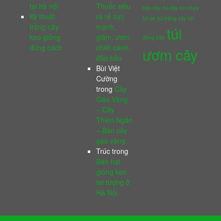
tại hà nội
Thuốc siêu
bầu cây
túi cây
túi nhựa
Kỹ thuật
ra rễ cực
túi pe
túi trồng cây
túi
trồng cây
mạnh,
túi
keo giống
giâm, ươm,
đóng bầu
đúng cách
chiết cành,
ươm cây
đảo bầu
Bùi Việt
Cường
trong
Cây
Gáo Vàng
– Cây
Thiên Ngân
– Bán cây
gáo vàng
Trúc
trong
Bán hạt
giống keo
tai tượng ở
Hà Nội