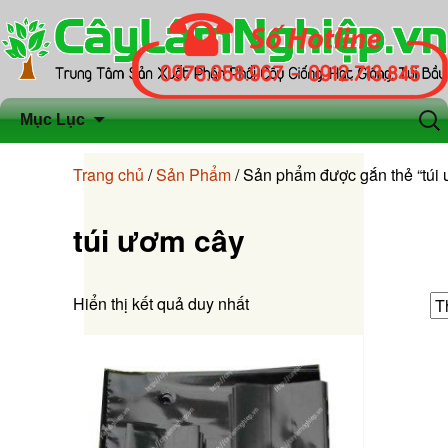
Chuyển
Tìm
Mục Lục
đến
kiếm
nội
cho:
Trang chủ
/
Sản Phẩm
/ Sản phẩm được gắn thẻ “túi
dung
túi ươm cây
Hiển thị kết quả duy nhất