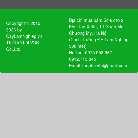
Địa chỉ mua bán: Số 62 tổ 2
Copyright © 2015-
Khu Tân Xuân, TT Xuân Mai,
2026 by
Chương Mỹ, Hà Nội
CayLamNghiep.vn
(Cách Trường ĐH Lâm Nghiệp
Thiết kế bởi
VOST
500 mét)
Co.,Ltd
Hotline: 0975.958.967 -
0912.713.845
Email: tanphu.vfu@gmail.com