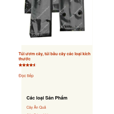
Túi ươm cây, túi bầu cây các loại kích
thước
Được xếp
hạng
Đọc tiếp
4.33
5 sao
Các loại Sản Phẩm
Cây Ăn Quả