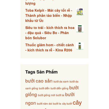
lượng
Toba Kelpit - Mát cây tốt rễ -
Thành phần tảo biển - Nhập
khẩu từ Úc
Siêu to trái - kích thích ra hoa
- đậu quả - Siêu Bo - Phân
bón Solubor
Thuốc giâm hom - chiết cành
- kích thích ra rễ - Kina R206
Tags Sản Phẩm
bưởi cao sản
bưởi da xanh
bưởi da
bưởi
xanh giống
bưởi diễn
bưởi diễn giống
giống
bưởi
bưởi giống mới
bưởi lai
cây
ngon
bưởi năm doi
bưởi ta
cây bưởi