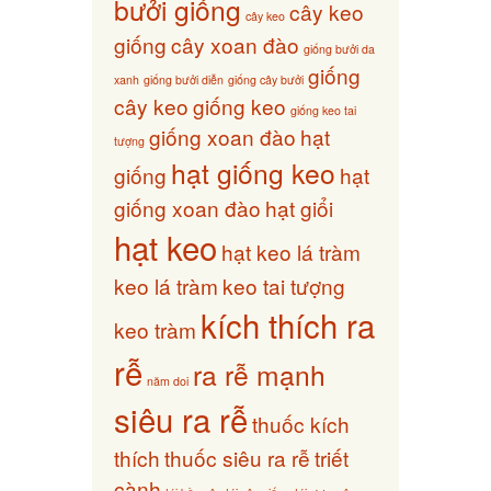
bưởi giống
cây keo
cây keo
giống
cây xoan đào
giống bưởi da
giống
xanh
giống bưởi diễn
giống cây bưởi
cây keo
giống keo
giống keo tai
giống xoan đào
hạt
tượng
hạt giống keo
giống
hạt
giống xoan đào
hạt giổi
hạt keo
hạt keo lá tràm
keo lá tràm
keo tai tượng
kích thích ra
keo tràm
rễ
ra rễ mạnh
năm doi
siêu ra rễ
thuốc kích
thích
thuốc siêu ra rễ
triết
cành