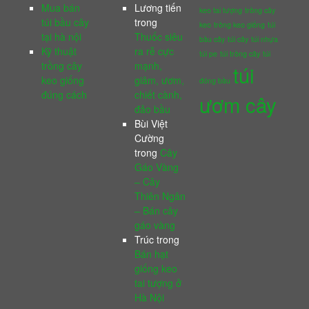
Mua bán
Lương tiến
keo tai tượng
trồng cây
túi bầu cây
trong
keo
trồng keo giống
túi
tại hà nội
Thuốc siêu
bầu cây
túi cây
túi nhựa
Kỹ thuật
ra rễ cực
túi pe
túi trồng cây
túi
trồng cây
mạnh,
túi
keo giống
giâm, ươm,
đóng bầu
đúng cách
chiết cành,
ươm cây
đảo bầu
Bùi Việt
Cường
trong
Cây
Gáo Vàng
– Cây
Thiên Ngân
– Bán cây
gáo vàng
Trúc
trong
Bán hạt
giống keo
tai tượng ở
Hà Nội